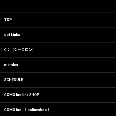
TOP
dot Links
C：（シーコロン）
member
SCHEDULE
COMO Inc.link SHOP
COMO Inc. 【 onlineshop 】