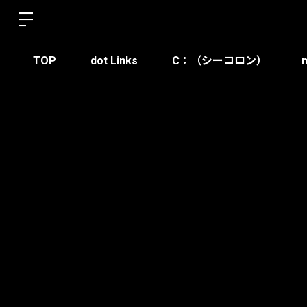
TOP
dot Links
C：（シーコロン）