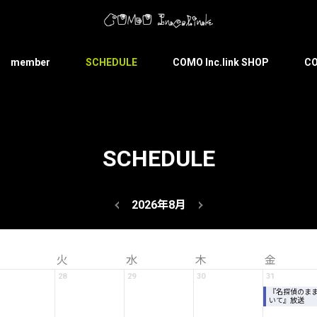
member
SCHEDULE
COMO Inc.link SHOP
CO
SCHEDULE
2026年8月
火
水
木
金
28
29
30
31
『名探偵のま
いて』放送