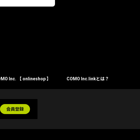
MO Inc. 【 onlineshop 】
COMO Inc.linkとは？
会員登録