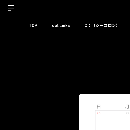
TOP
dot Links
C：（シーコロン）
日
月
26
27