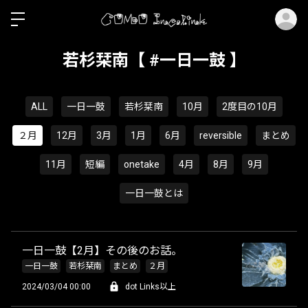
ロ
若杉栞南【 #一日一鼓 】
ALL
一日一鼓
若杉栞南
10月
2度目の10月
２月
12月
3月
1月
6月
reversible
まとめ
11月
短編
onetake
4月
8月
9月
一日一鼓とは
一日一鼓【2月】その後のお話。
一日一鼓
若杉栞南
まとめ
２月
2024/03/04 00:00
dot Links以上