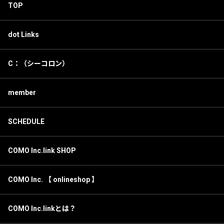
TOP
dot Links
C：（シーコロン）
member
SCHEDULE
COMO Inc.link SHOP
COMO Inc. 【 onlineshop 】
COMO Inc.linkとは？