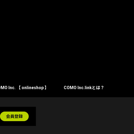
MO Inc. 【 onlineshop 】
COMO Inc.linkとは？
会員登録