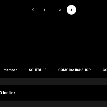
…
1
3
4
member
SCHEDULE
COMO Inc.link SHOP
CO
 Inc.link