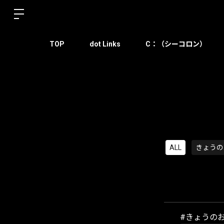
TOP
dot Links
C：（シーコロン）
ALL
きょうの
#きょうのお