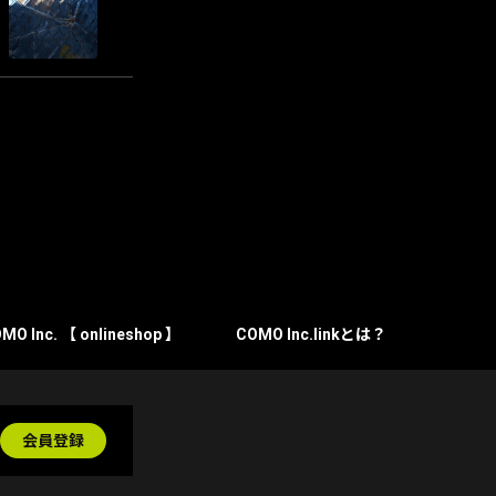
MO Inc. 【 onlineshop 】
COMO Inc.linkとは？
会員登録