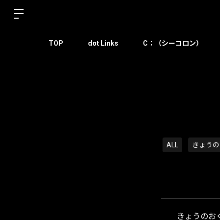
TOP
dot Links
C：（シーコロン）
ALL
きょうの
きょうのおく