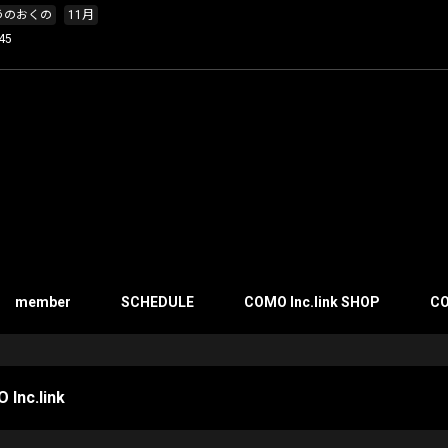
うのおくの
11月
45
member
SCHEDULE
COMO Inc.link SHOP
CO
 Inc.link