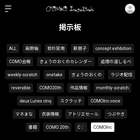
ロ
掲示板
ALL
奥野倫
若杉栞南
新朋子
concept exhibition
COMO会報
きょうのおくのカレンダー
追憶の道しるべ
weekly-scratch
onetake
きょうのおくの
ラジオ配信
reversible
COMO20th
作品情報
monthly-scratch
deux Lunes cinq
スクラッチ
COMOInc.voice
マネまな
衣装情報
アトリエセール
つぶやき
書籍
COMO 20th
C：
COMOInc