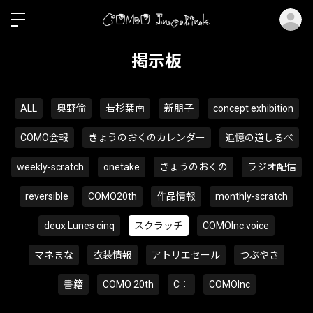
ロ
掲示板
ALL
奥野倫
若杉栞南
新朋子
concept exhibition
COMO会報
きょうのおくのカレンダー
追憶の道しるべ
weekly-scratch
onetake
きょうのおくの
ラジオ配信
reversible
COMO20th
作品情報
monthly-scratch
deux Lunes cinq
スクラッチ
COMOInc.voice
マネまな
衣装情報
アトリエセール
つぶやき
書籍
COMO 20th
C：
COMOInc