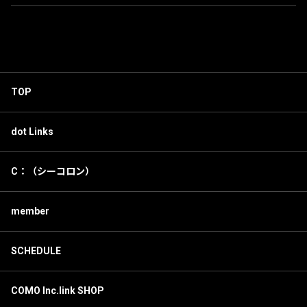
TOP
dot Links
C：（シーコロン）
member
SCHEDULE
COMO Inc.link SHOP