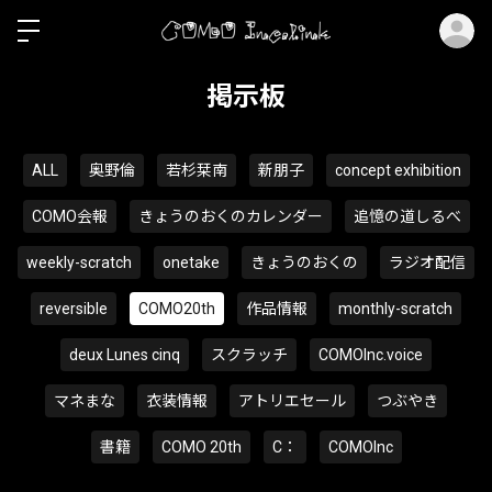
ロ
掲示板
ALL
奥野倫
若杉栞南
新朋子
concept exhibition
COMO会報
きょうのおくのカレンダー
追憶の道しるべ
weekly-scratch
onetake
きょうのおくの
ラジオ配信
reversible
COMO20th
作品情報
monthly-scratch
deux Lunes cinq
スクラッチ
COMOInc.voice
マネまな
衣装情報
アトリエセール
つぶやき
書籍
COMO 20th
C：
COMOInc