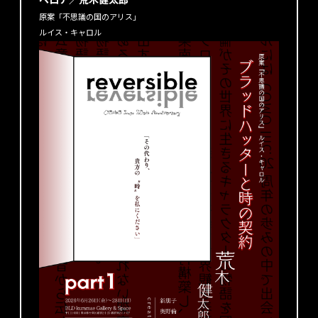
※共にCOMO Inc. link有料会員様限定チケットです
原案「不思議の国のアリス」
※販売期間になりましたら販売ページをお知らせいたします
モデルにはCOMO Inc.20周年の歩みの中で出会い、
ルイス・キャロル
共に表現を深めてきた20名の役者の皆様を迎える。
🎟️一般販売
【通常チケット】 ¥1,000
会場では衣装、プロットの展示、額装写真の展示販売を行いま
販売期間 8/31 18:00〜各開催日の前日23:59
す。
【アートブック付チケット】 ¥4,500
合わせて一つの物語につき一冊ずつ、全20種類のアートブック
販売期間 8/31 18:00〜9/6 23:59
の製作も決定。
お好きなアートブックが1冊ついたチケットです
それぞれの物語とクリエイターのこだわりをたっぷりとお届け
いたします。
※共にどなたでもご購入いただけるチケットです
『COMO Inc. 20th reversible』
にご期待ください！
※販売期間になりましたら公式サイトにて販売ページをお知らせ
いたします