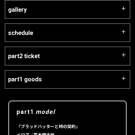
所属クリエイターの感性を結集させた
gallery
COMO Inc.20周年企画始動！
BLD Kuramae gallery & Space
schedule
〒111-1051 東京都台東区蔵前2-1-23 蔵前第2ビル5F
舞台は、物語の中の世界。
都営浅草線・大江戸線 蔵前駅A1a出口から徒歩1分
グリム童話やアンデルセン童話、はるか昔から伝わる神話な
part1
※エレベーターあり
ど、20の物語が集結。
part2 ticket
2026年6月26日（金）〜28日（日） 10:00-19:00
ある物語では描かれていない側面に着目。
※part1は終了しました
🎟️COMO Inc. link先行
またある物語ではその世界にいたかもしれない架空のキャラク
part1 goods
ターを生み出す。
part2
【通常チケット】 ¥400
2026年10月2日（金）〜4日（日） 10:00-19:00
販売期間 8/26 18:00〜8/30 23:59
事後物販の受付終了しました。お届けまで今しばらくお待
若杉栞南が＂あるかもしれない物語＂を再構築し、プロットを
※最終日のみ18:00終了となります
ちください。
【アートブック付チケット】 ¥3,900
執筆。
part1
model
part3
coming soon
受注期間 7月10日（金）18:00〜7月31日（金）18:00
販売期間 8/26 18:00〜8/30 23:59
そのプロットをもとに新朋子が衣装で世界観を表現。
発送時期 8月末頃（予定）
お好きなアートブックが1冊ついたチケットです
『ブラッドハッターと時の契約』
奥野倫がその世界に生きるキャラクターの物語を写し出す。
販売場所は
こちら
ベロア／荒木健太郎