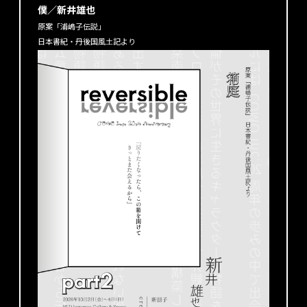
僕／新井雄也
原案「浦嶋子伝説」
日本書紀・丹後国風土記より