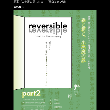
原案「二歩足の探しもの」「雪白と赤い嘘」
若杉栞南