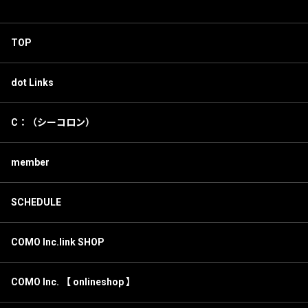
TOP
dot Links
C：（シーコロン）
member
SCHEDULE
COMO Inc.link SHOP
COMO Inc. 【 onlineshop 】