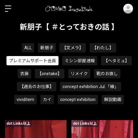
ロ
新朋子【 ＃とっておきの話 】
ALL
新朋子
【文メラ】
【わたし】
プレミアムサポート会員
ミシン部屋速報
【ヘタミュ】
衣装
【onetake】
リメイク
靴のお直し
【過去のお仕事】
concept exhibition Jul.「縁」
vividitem
カイ
concept exhibition
解説動画
dot Links以上
dot Links以上