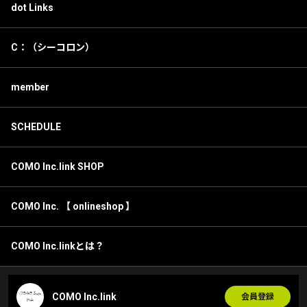
dot Links
C：（シーコロン）
member
SCHEDULE
COMO Inc.link SHOP
COMO Inc. 【 onlineshop 】
COMO Inc.linkとは？
COMO Inc.link
会員登録