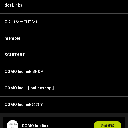
dot Links
C：（シーコロン）
member
SCHEDULE
COMO Inc.link SHOP
COMO Inc. 【 onlineshop 】
COMO Inc.linkとは？
COMO Inc.link
会員登録