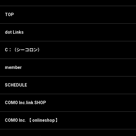
TOP
dot Links
C：（シーコロン）
member
SCHEDULE
COMO Inc.link SHOP
COMO Inc. 【 onlineshop 】