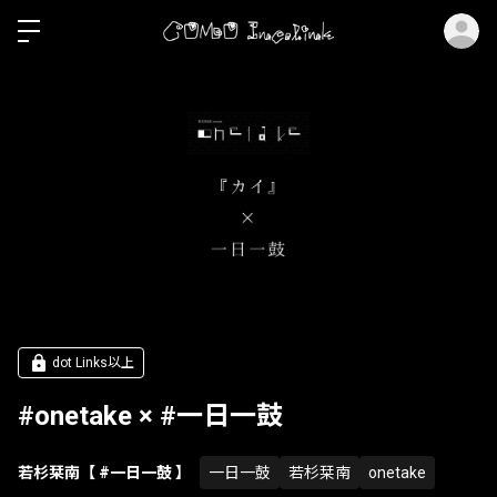
ロ
dot Links以上
#onetake × #一日一鼓
若杉栞南【 #一日一鼓 】
一日一鼓
若杉栞南
onetake