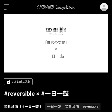
ロ
dot Links以上
#reversible × #一日一鼓
若杉栞南【 #一日一鼓 】
一日一鼓
若杉栞南
reversible