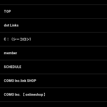
TOP
dot Links
C：（シーコロン）
member
SCHEDULE
COMO Inc.link SHOP
COMO Inc. 【 onlineshop 】