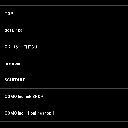
TOP
dot Links
C：（シーコロン）
member
SCHEDULE
COMO Inc.link SHOP
COMO Inc. 【 onlineshop 】