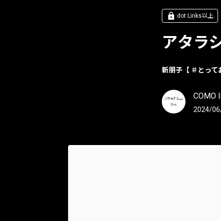
dot Links以上
アタラ
新朋子【 ＃とって
COMO In
2024/06