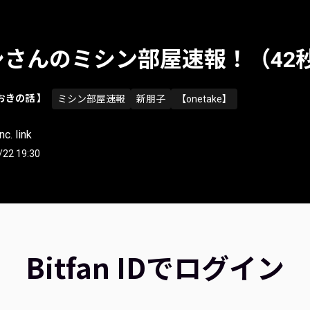
シさんのミシン部屋速報！（42
おきの話 】
ミシン部屋速報
新朋子
【onetake】
c. link
/22 19:30
Bitfan IDでログイン