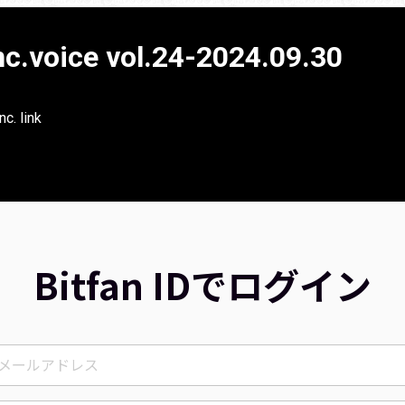
c.voice vol.24-2024.09.30
c. link
Bitfan IDでログイン