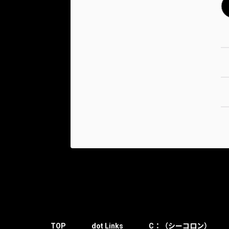
TOP
dot Links
C：（シーコロン）